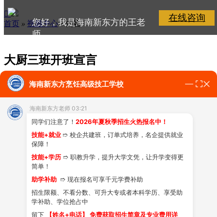

在线咨询
您好，我是海南新东方的王老
首页
»
视频中心
»
内容
师
请问您是要咨询吗?
大厨三班开班宣言
海南新东方烹饪高级技工学校
2017-02-23 浏览:
47336
次
海南新东方老师 03:21
同学们注意了！
2026年夏秋季招生火热报名中！
技能+就业
➱ 校企共建班，订单式培养，名企提供就业
保障！
技能+学历
➱ 职教升学，提升大学文凭，让升学变得更
简单！
助学补助
➱ 现在报名可享千元学费补助
招生限额、不看分数、可升大专或者本科学历、享受助
学补助、学位抢占中
留下
【姓名+电话】 免费获取招生简章及专业费用详