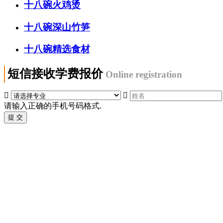
十八碗火鸡烫
十八碗深山竹笋
十八碗精选食材
短信接收学费报价
Online registration


请输入正确的手机号码格式.