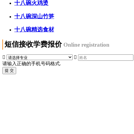
十八碗火鸡烫
十八碗深山竹笋
十八碗精选食材
短信接收学费报价
Online registration


请输入正确的手机号码格式.