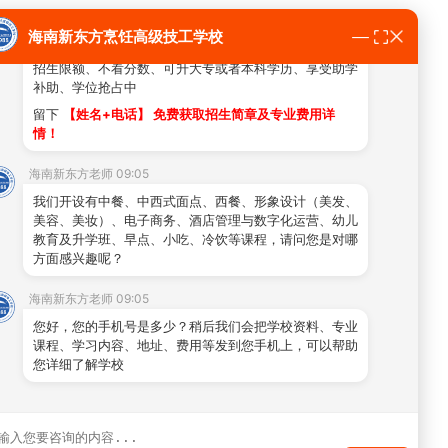
简单！
海南新东方烹饪高级技工学校
助学补助
➱ 现在报名可享千元学费补助
招生限额、不看分数、可升大专或者本科学历、享受助学
补助、学位抢占中
留下
【姓名+电话】 免费获取招生简章及专业费用详
情！
海南新东方老师 09:05
我们开设有中餐、中西式面点、西餐、形象设计（美发、
美容、美妆）、电子商务、酒店管理与数字化运营、幼儿
教育及升学班、早点、小吃、冷饮等课程，请问您是对哪
方面感兴趣呢？
海南新东方老师 09:05
您好，您的手机号是多少？稍后我们会把学校资料、专业
课程、学习内容、地址、费用等发到您手机上，可以帮助
您详细了解学校