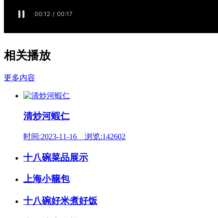
相关播放
更多内容
清炒河蝦仁
时间:2023-11-16 浏览:142602
十八碗菜品展示
上海小籠包
十八碗好米煮好饭