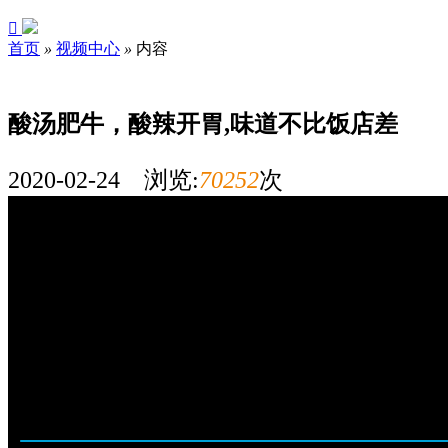

您好，我是海南新东方的王老师
首页
»
视频中心
»
内容
请问您是要咨询吗?
酸汤肥牛，酸辣开胃,味道不比饭店差
2020-02-24 浏览:
70252
次