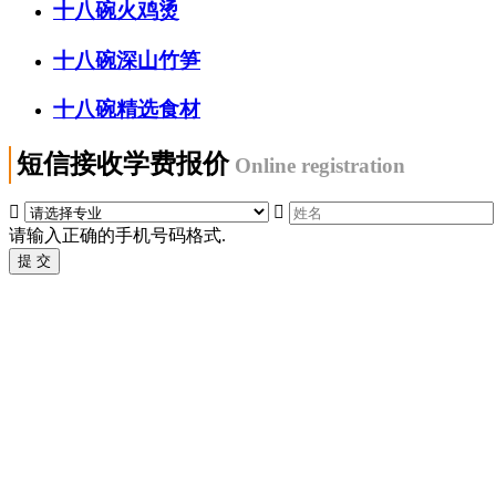
十八碗火鸡烫
十八碗深山竹笋
十八碗精选食材
短信接收学费报价
Online registration


请输入正确的手机号码格式.