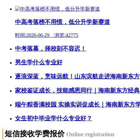
中高考落榜不用慌，低分升学新赛道
时间:2026-06-29 浏览:42775
中考落幕，择校刻不容迟！
男生学什么专业好
逐浪深蓝，烹味远航！山东滨航走进海南新东方
家校鉴证成长，技能感恩同行｜海南新东方经典西
端午粽香满校园 实操实训促成长｜海南新东方
女生初中毕业学什么专业好？
短信接收学费报价
Online registration