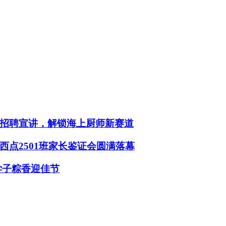
招聘宣讲，解锁海上厨师新赛道
点2501班家长鉴证会圆满落幕
学子粽香迎佳节