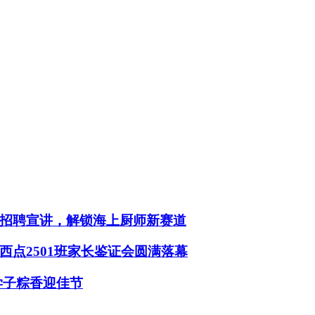
招聘宣讲，解锁海上厨师新赛道
点2501班家长鉴证会圆满落幕
学子粽香迎佳节