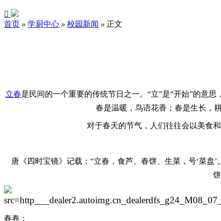

首页
»
学厨中心
»
校园新闻
»
正文
立春
是民间的一个重要的传统节日之一。
“立”是“开始”的
春是温暖，鸟语花香；春是生长，耕
对于春天的节气，人们往往会以美食和
唐《四时宝镜》记载：
“立春，食芦、春饼、生菜，号‘菜盘
饼
春卷：