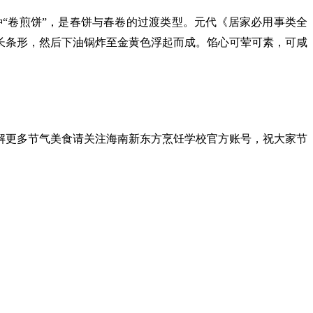
种
“卷煎饼”，是春饼与春卷的过渡类型。元代《居家必用事类全
长条形，然后下油锅炸至金黄色浮起而成。馅心可荤可素，可咸
解更多节气美食请关注海南新东方烹饪学校官方账号，祝大家节