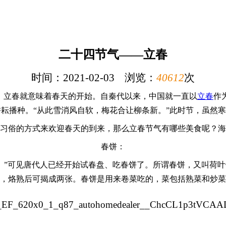
二十四节气——立春
时间：2021-02-03 浏览：
40612
次
意思，立春就意味着春天的开始。自秦代以来，中国就一直以
立春
作
耘播种。“从此雪消风自软，梅花合让柳条新。”此时节，虽然寒
习俗的方式来欢迎春天的到来，那么立春节气有哪些美食呢？海
春饼：
’。”可见唐代人已经开始试春盘、吃春饼了。所谓春饼，又叫荷
，烙熟后可揭成两张。春饼是用来卷菜吃的，菜包括熟菜和炒菜