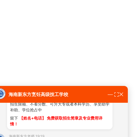
海南新东方老师 19:19
同学们注意了！
2026年夏秋季招生火热报名中！
技能+就业
➱ 校企共建班，订单式培养，名企提供就业
保障！
技能+学历
➱ 职教升学，提升大学文凭，让升学变得更
简单！
海南新东方烹饪高级技工学校
助学补助
➱ 现在报名可享千元学费补助
招生限额、不看分数、可升大专或者本科学历、享受助学
补助、学位抢占中
留下
【姓名+电话】 免费获取招生简章及专业费用详
情！
海南新东方老师 19:19