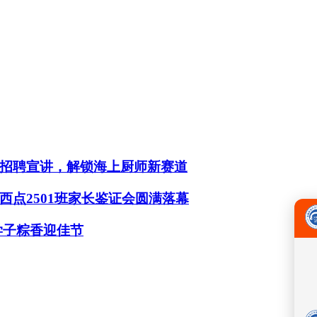
招聘宣讲，解锁海上厨师新赛道
点2501班家长鉴证会圆满落幕
学子粽香迎佳节