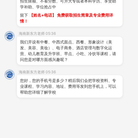
招生限额、不看分数、可升大专或者本科学历、享受助
培训，成为高素质的烹饪人才，能够提高个人
工作
和创业的竞
学补助、学位抢占中
争力。
留下
【姓名+电话】 免费获取招生简章及专业费用详
情！
在
海南
新东方烹饪学校，每年都培养一批又一批的高素质人
才，他们不仅懂厨艺，还懂酒店管理，拥有厨师证、餐饮酒店
海南新东方老师 05:36
的工作流程，在各种技能大赛上也能看到他们的身影。
我们开设有中餐、中西式面点、西餐、形象设计（美
发、美容、美妆）、电子商务、酒店管理与数字化运
营、幼儿教育及升学班、早点、小吃、冷饮等课程，请
问您是对哪方面感兴趣呢？
海南
新东方烹饪学校还针对创业人群专门开设了短期创业课
程，根据学员的创业需求私人订制学习课程，学成后还有多重
海南新东方老师 05:36
创业扶持政策，为学员的创业保驾护航，具体包括以下内容：
您好，您的手机号是多少？稍后我们会把学校资料、专
业课程、学习内容、地址、费用等发到您手机上，可以
毕业生创业后，可向学校申请在校生实习支持，教师来店指
帮助您详细了解学校
导；提供创业性实践机会，帮助学生全面了解店面运营流程；
学校可利用自身优势为其介绍客户资源、行业资源、设备资源
等；对于学员在经营中的各种困难，学校将在一定范围内给予
支持；根据启动资金与店面大小，做出合理的规划和实施方
案；在学员创业经营中遇到问题，学校也会派支持专业老师进