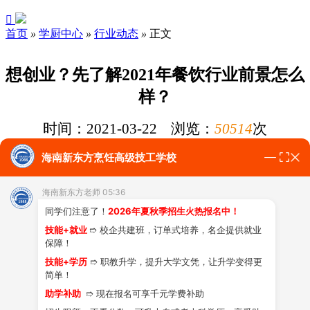

首页
»
学厨中心
»
行业动态
»
正文
想创业？先了解2021年餐饮行业前景怎么
样？
时间：2021-03-22 浏览：
50514
次
餐饮行业的创业前景怎么样？
2021年已经过了三个月时间，很
海南新东方烹饪高级技工学校
多想创业的小伙伴想知道2021年从事餐饮行业有没有前景，
今
海南新东方老师 05:36
天小编就来和大家聊一聊餐饮行业的创业前景。
同学们注意了！
2026年夏秋季招生火热报名中！
我们经常听到这样一句话
“厨师行业，不用担心失业”，听起来
技能+就业
➱ 校企共建班，订单式培养，名企提供就业
有些夸张了，但不得不承认在2020年的特殊时期，其他企业大
保障！
裁员的时候，餐饮业对于厨师的需求依然很旺盛。
技能+学历
➱ 职教升学，提升大学文凭，让升学变得更
简单！
助学补助
➱ 现在报名可享千元学费补助
餐饮行业的创业前景还是很不错的，选择专业的烹饪院校进行