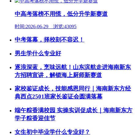
中高考落榜不用慌，低分升学新赛道
时间:2026-06-29 浏览:43095
中考落幕，择校刻不容迟！
男生学什么专业好
逐浪深蓝，烹味远航！山东滨航走进海南新东
方招聘宣讲，解锁海上厨师新赛道
家校鉴证成长，技能感恩同行｜海南新东方经
典西点2501班家长鉴证会圆满落幕
端午粽香满校园 实操实训促成长｜海南新东方
学子粽香迎佳节
女生初中毕业学什么专业好？