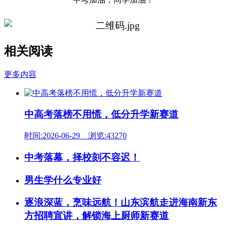
相关阅读
更多内容
中高考落榜不用慌，低分升学新赛道
时间:2026-06-29 浏览:43270
中考落幕，择校刻不容迟！
男生学什么专业好
逐浪深蓝，烹味远航！山东滨航走进海南新东
方招聘宣讲，解锁海上厨师新赛道