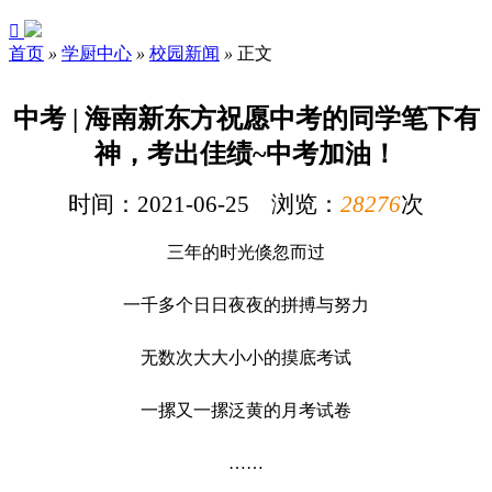

首页
»
学厨中心
»
校园新闻
»
正文
中考 | 海南新东方祝愿中考的同学笔下有
神，考出佳绩~中考加油！
时间：2021-06-25 浏览：
28276
次
三年的时光倏忽而过
一千多个日日夜夜的拼搏与努力
无数次大大小小的摸底考试
一摞又一摞泛黄的月考试卷
……