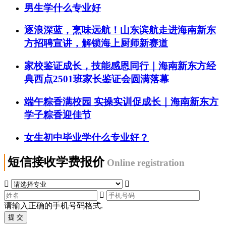
男生学什么专业好
逐浪深蓝，烹味远航！山东滨航走进海南新东
方招聘宣讲，解锁海上厨师新赛道
家校鉴证成长，技能感恩同行｜海南新东方经
典西点2501班家长鉴证会圆满落幕
端午粽香满校园 实操实训促成长｜海南新东方
学子粽香迎佳节
女生初中毕业学什么专业好？
短信接收学费报价
Online registration



请输入正确的手机号码格式.