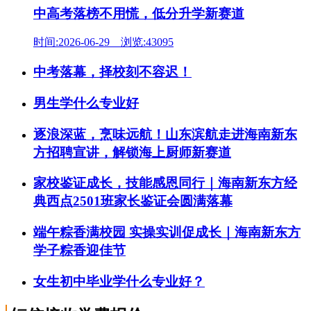
中高考落榜不用慌，低分升学新赛道
时间:2026-06-29 浏览:43095
中考落幕，择校刻不容迟！
男生学什么专业好
逐浪深蓝，烹味远航！山东滨航走进海南新东
方招聘宣讲，解锁海上厨师新赛道
家校鉴证成长，技能感恩同行｜海南新东方经
典西点2501班家长鉴证会圆满落幕
端午粽香满校园 实操实训促成长｜海南新东方
学子粽香迎佳节
女生初中毕业学什么专业好？