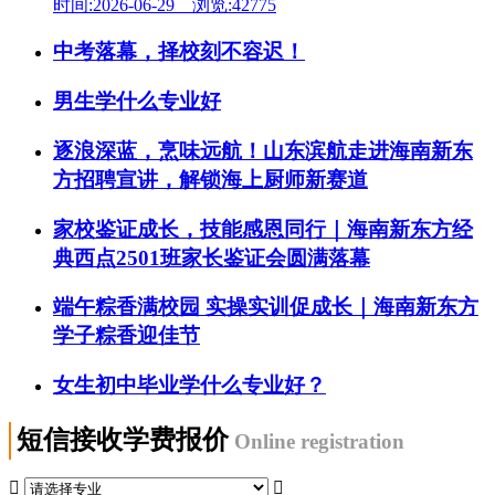
时间:2026-06-29 浏览:42775
中考落幕，择校刻不容迟！
男生学什么专业好
逐浪深蓝，烹味远航！山东滨航走进海南新东
方招聘宣讲，解锁海上厨师新赛道
家校鉴证成长，技能感恩同行｜海南新东方经
典西点2501班家长鉴证会圆满落幕
端午粽香满校园 实操实训促成长｜海南新东方
学子粽香迎佳节
女生初中毕业学什么专业好？
短信接收学费报价
Online registration

