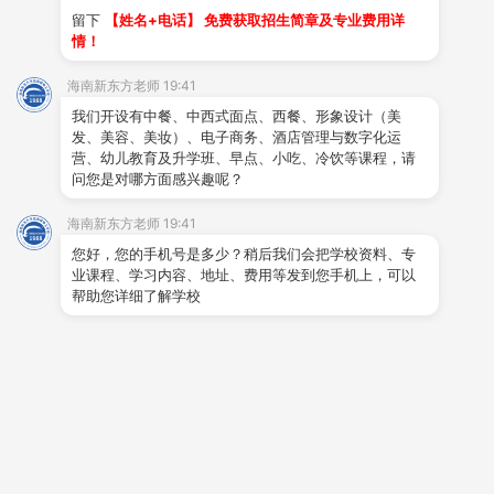
1
、按照菜谱进行菜品制作，计划用料，精工细作，提高
留下
【姓名+电话】 免费获取招生简章及专业费用详
情！
烹调技术，改善制作方法，做到色、香、味俱佳；
海南新东方老师 19:41
2
、在菜品烹饪过程中，严格按照操作规程，保证卫生、
我们开设有中餐、中西式面点、西餐、形象设计（美
安全；
发、美容、美妆）、电子商务、酒店管理与数字化运
营、幼儿教育及升学班、早点、小吃、冷饮等课程，请
问您是对哪方面感兴趣呢？
3
、负责制订厨房的各种工作计划；
海南新东方老师 19:41
4
、对厨房的出品、质量和食品成本承担责任；
您好，您的手机号是多少？稍后我们会把学校资料、专
业课程、学习内容、地址、费用等发到您手机上，可以
相关阅读
帮助您详细了解学校
更多内容
中高考落榜不用慌，低分升学新赛道
时间:2026-06-29 浏览:43596