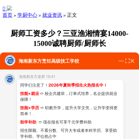

首页
»
学厨中心
»
就业资讯
»
正文
厨师工资多少？三亚渔湘情宴14000-
15000诚聘厨师/厨师长
时间：2022-10-20 浏览：
34901
次
海南新东方烹饪高级技工学校
工作地点:三亚市海棠区-海棠湾国家海岸旅游区
海南新东方老师 19:41
同学们注意了！
2026年夏秋季招生火热报名中！
薪资待遇:14000-15000元/月
技能+就业
➱ 校企共建班，订单式培养，名企提供就业
保障！
学籍要求不限，工作经验要求5-10年
技能+学历
➱ 职教升学，提升大学文凭，让升学变得更
简单！
助学补助
➱ 现在报名可享千元学费补助
岗位职责：
招生限额、不看分数、可升大专或者本科学历、享受助
学补助、学位抢占中