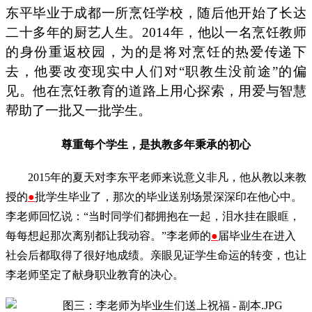
东平毕业于成都一所烹饪学校，随后他开始了长达
二十多年的厨艺人生。2014年，他以一名烹饪教师
的身份重返校园，为的是将对烹饪的热爱传递下
去，他要改变现实中人们对“职教生没前途”的偏
见。他在烹饪教育的道路上用心探索，用爱与智慧
帮助了一批又一批学生。
尊重每个学生，是执教多年秉承的初心
2015
年的夏天对李东平老师来说意义非凡，他从教以来教
授的
●
批学生毕业了，那次的毕业送别场景深深印在他心中。
李老师回忆说：“当时同学们都拥抱在一起，泪水挂在眼眶，
每每想起那次离别都让我动容。”李老师的
●
届毕业生在进入
社会后都取得了很好地成绩。亲眼见证学生命运的转变，也让
李老师坚定了献身职业教育的决心。