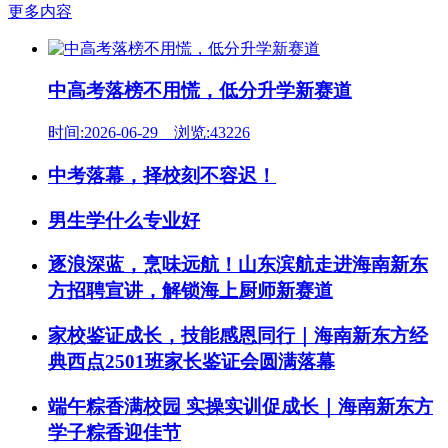
更多内容
中高考落榜不用慌，低分升学新赛道
时间:2026-06-29 浏览:43226
中考落幕，择校刻不容迟！
男生学什么专业好
逐浪深蓝，烹味远航！山东滨航走进海南新东
方招聘宣讲，解锁海上厨师新赛道
家校鉴证成长，技能感恩同行｜海南新东方经
典西点2501班家长鉴证会圆满落幕
端午粽香满校园 实操实训促成长｜海南新东方
学子粽香迎佳节