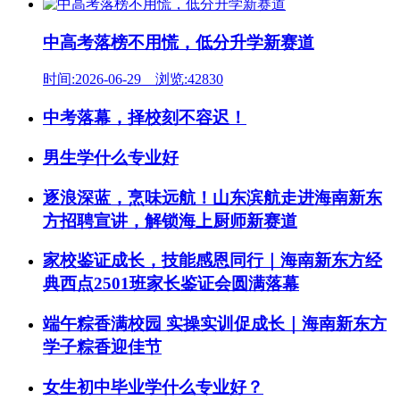
中高考落榜不用慌，低分升学新赛道
时间:2026-06-29 浏览:42830
中考落幕，择校刻不容迟！
男生学什么专业好
逐浪深蓝，烹味远航！山东滨航走进海南新东
方招聘宣讲，解锁海上厨师新赛道
家校鉴证成长，技能感恩同行｜海南新东方经
典西点2501班家长鉴证会圆满落幕
端午粽香满校园 实操实训促成长｜海南新东方
学子粽香迎佳节
女生初中毕业学什么专业好？