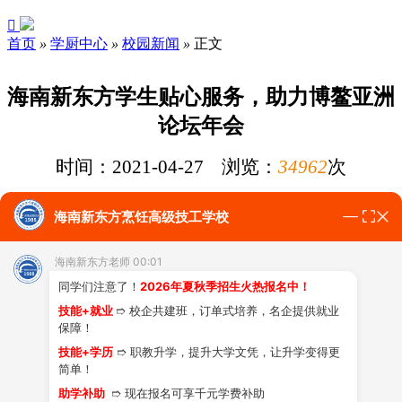

首页
»
学厨中心
»
校园新闻
»
正文
海南新东方学生贴心服务，助力博鳌亚洲
论坛年会
时间：2021-04-27 浏览：
34962
次
以
“世界大变局：共襄全球治理盛举 合奏‘一带一路’强音”为主
海南新东方烹饪高级技工学校
题的博鳌亚洲论坛2021年年会，于4月18日至21日在海南博鳌
举行。清清的万泉河畔，美丽的博鳌小镇涌动着春潮，展现着
海南新东方老师 00:01
自贸港热情、开放、创新的风采。
同学们注意了！
2026年夏秋季招生火热报名中！
海南新东方
产教融合企业
海南博鳌华美达酒店参与此次博鳌亚
技能+就业
➱ 校企共建班，订单式培养，名企提供就业
保障！
洲论坛年会接待工作。为
进一步深化产教融合，丰富学生校园
技能+学历
➱ 职教升学，提升大学文凭，让升学变得更
生活
，
海南新东方特挑选一批精英学子志愿服务博鳌华美达酒
简单！
店年会接待工作，并组织海南新东方大厨精英专业同学参观酒
助学补助
➱ 现在报名可享千元学费补助