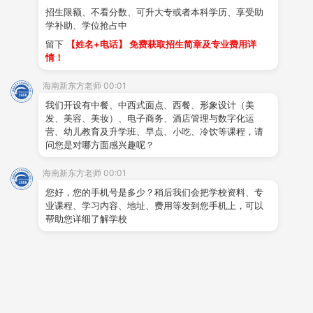
店
，让学生有个更深入了解企业、实地参观学习。
招生限额、不看分数、可升大专或者本科学历、享受助
学补助、学位抢占中
留下
【姓名+电话】 免费获取招生简章及专业费用详
海南博鳌华美达酒店人事部经理
向师生介绍了
酒店
基本情况、
情！
酒店后厨
概况、企业文化、经营理念、管理方法等内容。通过
海南新东方老师 00:01
人事
经理的介绍，同学们对企业有了初步的认识。
我们开设有中餐、中西式面点、西餐、形象设计（美
发、美容、美妆）、电子商务、酒店管理与数字化运
师生参观了
酒店
的
中西餐后厨
，了解了
后厨菜品制作
流程，近
营、幼儿教育及升学班、早点、小吃、冷饮等课程，请
距离接触每一个
工作
环节。通过深入酒店后厨，同学们对该
酒
问您是对哪方面感兴趣呢？
店
有了更深层次的了解，不再是单纯的好奇，而是一种由衷地
海南新东方老师 00:01
佩服。这次参观学习，给同学们上了一堂别开生面的实践课。
您好，您的手机号是多少？稍后我们会把学校资料、专
业课程、学习内容、地址、费用等发到您手机上，可以
帮助您详细了解学校
博鳌亚洲论坛圆满结束，
海南博鳌华美达酒店也顺利完成了此
次接待任务，酒店人事经理对海南新东方学子在此次接待工作
中的表现作出大力表扬。