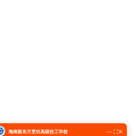
海南新东方老师 00:50
同学们注意了！
2026年夏秋季招生火热报名中！
技能+就业
➱ 校企共建班，订单式培养，名企提供就业
保障！
技能+学历
➱ 职教升学，提升大学文凭，让升学变得更
简单！
助学补助
➱ 现在报名可享千元学费补助
招生限额、不看分数、可升大专或者本科学历、享受助学
补助、学位抢占中
留下
【姓名+电话】 免费获取招生简章及专业费用详
海南新东方烹饪高级技工学校
情！