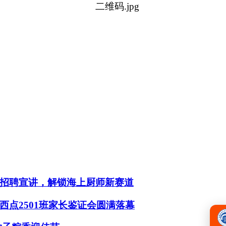
招聘宣讲，解锁海上厨师新赛道
点2501班家长鉴证会圆满落幕