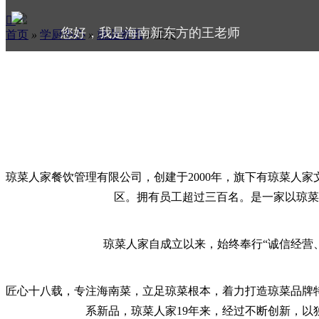

您好，我是海南新东方的王老师
首页
»
学厨中心
»
就业资讯
»
正文
请问您是要咨询吗?
琼菜人家餐饮管理有限公司，创建于
2000年，旗下有琼菜
区。拥有员工超过三百名。是一家以琼菜
琼菜人家自成立以来，始终奉行
“诚信经营
匠心十八载，专注海南菜，立足琼菜根本，着力打造琼菜品牌
系新品，琼菜人家
19年来，经过不断创新，