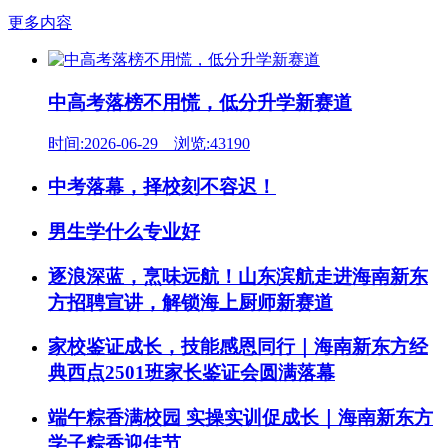
更多内容
中高考落榜不用慌，低分升学新赛道
时间:2026-06-29 浏览:43190
中考落幕，择校刻不容迟！
男生学什么专业好
逐浪深蓝，烹味远航！山东滨航走进海南新东
方招聘宣讲，解锁海上厨师新赛道
家校鉴证成长，技能感恩同行｜海南新东方经
典西点2501班家长鉴证会圆满落幕
端午粽香满校园 实操实训促成长｜海南新东方
学子粽香迎佳节