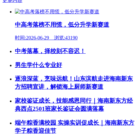
更多内容
中高考落榜不用慌，低分升学新赛道
时间:2026-06-29 浏览:43190
中考落幕，择校刻不容迟！
男生学什么专业好
逐浪深蓝，烹味远航！山东滨航走进海南新东
方招聘宣讲，解锁海上厨师新赛道
家校鉴证成长，技能感恩同行｜海南新东方经
典西点2501班家长鉴证会圆满落幕
端午粽香满校园 实操实训促成长｜海南新东方
学子粽香迎佳节