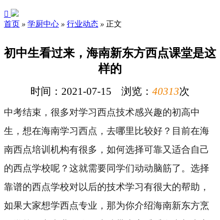

首页
»
学厨中心
»
行业动态
»
正文
初中生看过来，海南新东方西点课堂是这
样的
时间：2021-07-15 浏览：
40313
次
中考结束，很多对学习西点技术感兴趣的
初高中
生
，
想在
海南
学习西点
，
去哪里比较好？目前
在海
南
西点培训
机构
有很多，如何选择可靠又适合自己
的西点学校呢？这就需要同学们动动脑筋了。选择
靠谱的西点学校对以后的技术学习有很大的帮助，
如果大家想学西点专业，
那为你介绍海南新东方烹