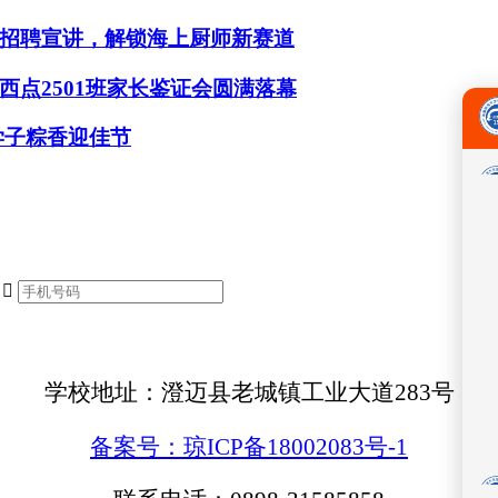
招聘宣讲，解锁海上厨师新赛道
点2501班家长鉴证会圆满落幕
学子粽香迎佳节

学校地址：澄迈县老城镇工业大道283号
备案号：琼ICP备18002083号-1