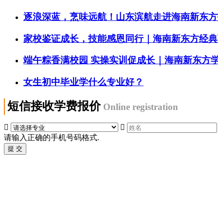
逐浪深蓝，烹味远航！山东滨航走进海南新东方
家校鉴证成长，技能感恩同行｜海南新东方经典西
端午粽香满校园 实操实训促成长｜海南新东方
女生初中毕业学什么专业好？
短信接收学费报价
Online registration


请输入正确的手机号码格式.